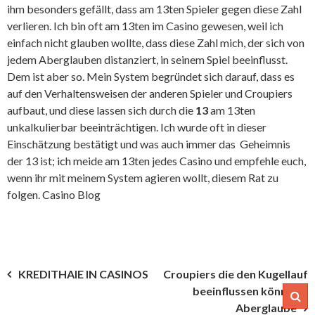
ihm besonders gefällt, dass am 13ten Spieler gegen diese Zahl
verlieren. Ich bin oft am 13ten im Casino gewesen, weil ich
einfach nicht glauben wollte, dass diese Zahl mich, der sich von
jedem Aberglauben distanziert, in seinem Spiel beeinflusst.
Dem ist aber so. Mein System begründet sich darauf, dass es
auf den Verhaltensweisen der anderen Spieler und Croupiers
aufbaut, und diese lassen sich durch die
13
am 13ten
unkalkulierbar beeinträchtigen. Ich wurde oft in dieser
Einschätzung bestätigt und was auch immer das Geheimnis
der 13 ist; ich meide am 13ten jedes Casino und empfehle euch,
wenn ihr mit meinem System agieren wollt, diesem Rat zu
folgen.
Casino Blog
Beitragsnavigation
KREDITHAIE IN CASINOS
Croupiers die den Kugellauf
beeinflussen können –
Aberglaube