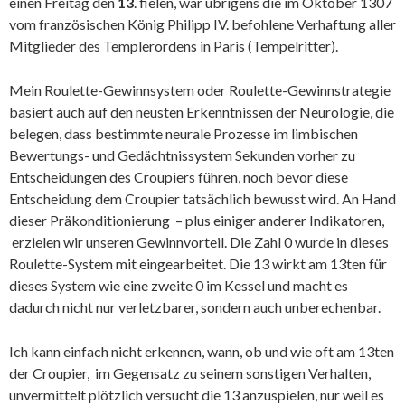
einen Freitag den
13
. fielen, war übrigens die im Oktober 1307
vom französischen König Philipp IV. befohlene Verhaftung aller
Mitglieder des Templerordens in Paris (Tempelritter).
Mein Roulette-Gewinnsystem oder Roulette-Gewinnstrategie
basiert auch auf den neusten Erkenntnissen der Neurologie, die
belegen, dass bestimmte neurale Prozesse im limbischen
Bewertungs- und Gedächtnissystem Sekunden vorher zu
Entscheidungen des Croupiers führen, noch bevor diese
Entscheidung dem Croupier tatsächlich bewusst wird. An Hand
dieser Präkonditionierung – plus einiger anderer Indikatoren,
erzielen wir unseren Gewinnvorteil. Die Zahl 0 wurde in dieses
Roulette-System mit eingearbeitet. Die 13 wirkt am 13ten für
dieses System wie eine zweite 0 im Kessel und macht es
dadurch nicht nur verletzbarer, sondern auch unberechenbar.
Ich kann einfach nicht erkennen, wann, ob und wie oft am 13ten
der Croupier, im Gegensatz zu seinem sonstigen Verhalten,
unvermittelt plötzlich versucht die 13 anzuspielen, nur weil es