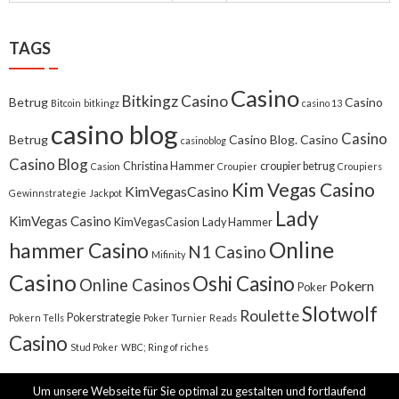
TAGS
Casino
Bitkingz Casino
Betrug
Casino
Bitcoin
bitkingz
casino 13
casino blog
Casino
Betrug
Casino Blog. Casino
casinoblog
Casino Blog
Christina Hammer
croupier betrug
Casion
Croupier
Croupiers
Kim Vegas Casino
KimVegasCasino
Gewinnstrategie
Jackpot
Lady
KimVegas Casino
KimVegasCasion
Lady Hammer
Online
hammer Casino
N1 Casino
Mifinity
Casino
Oshi Casino
Online Casinos
Pokern
Poker
Slotwolf
Roulette
Pokerstrategie
Pokern Tells
Poker Turnier
Reads
Casino
Stud Poker
WBC; Ring of riches
Um unsere Webseite für Sie optimal zu gestalten und fortlaufend