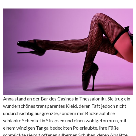
Anna stand an der Bar des Casinos in Thessaloniki. Sie trug ein
wunderschönes transparentes Kleid, deren Taft jedoch nicht
undurchsichtig ausgrenzte, sondern mir Blicke auf ihre
schlanke Schenkel in Strapsen und einen wohlgeformten, mit
einem winzigen Tanga bedeckten Po erlaubte. Ihre Füße
schmückte sie mit offenen silbernen Schuhen, deren Absätze