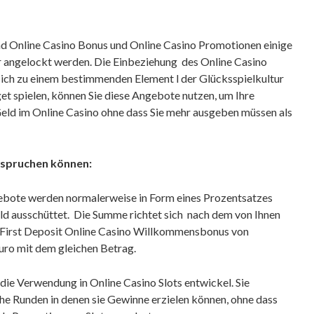
ind Online Casino Bonus und Online Casino Promotionen einige
er angelockt werden. Die Einbeziehung des Online Casino
ich zu einem bestimmenden Element l der Glücksspielkultur
et spielen, können Sie diese Angebote nutzen, um Ihre
 Geld im Online Casino ohne dass Sie mehr ausgeben müssen als
anspruchen können:
bote werden normalerweise in Form eines Prozentsatzes
eld ausschüttet. Die Summe richtet sich nach dem von Ihnen
n First Deposit Online Casino Willkommensbonus von
uro mit dem gleichen Betrag.
r die Verwendung in Online Casino Slots entwickel. Sie
he Runden in denen sie Gewinne erzielen können, ohne dass