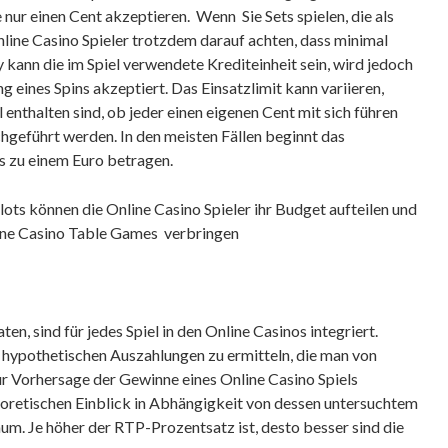
nur einen Cent akzeptieren. Wenn Sie Sets spielen, die als
nline Casino Spieler trotzdem darauf achten, dass minimal
y kann die im Spiel verwendete Krediteinheit sein, wird jedoch
g eines Spins akzeptiert. Das Einsatzlimit kann variieren,
l enthalten sind, ob jeder einen eigenen Cent mit sich führen
hgeführt werden. In den meisten Fällen beginnt das
s zu einem Euro betragen.
Slots können die Online Casino Spieler ihr Budget aufteilen und
line Casino Table Games verbringen
en, sind für jedes Spiel in den Online Casinos integriert.
hypothetischen Auszahlungen zu ermitteln, die man von
ur Vorhersage der Gewinne eines Online Casino Spiels
eoretischen Einblick in Abhängigkeit von dessen untersuchtem
um. Je höher der RTP-Prozentsatz ist, desto besser sind die