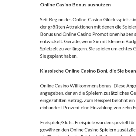
Online Casino Bonus ausnutzen
Seit Beginn des Online-Casino Glücksspiels s
der größten Attraktionen mit denen die Spiel
Bonus und Online Casino Promotionen haben s
entwickelt. Gerade, wenn Sie mit kleinem Budg
Spielzeit zu verlängern. Sie spielen um echtes
Sie geplant haben.
Klassische Online Casino Boni, die Sie be
Online Casino Willkommensbonus: Diese Ange
angegeben, der an die Spielern zusätzliches G
eingezahlten Betrag. Zum Beispiel belohnt ei
einhundert Prozent eine Einzahlung von zehn E
Freispiele/Slots: Freispiele wurden speziell fü
gewähren den Online Casino Spielern zusätzlic