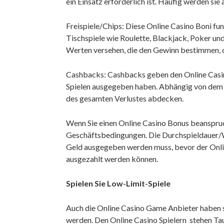
ein Einsatz erforderlich ist. Häufig werden si
Freispiele/Chips: Diese Online Casino Boni funk
Tischspiele wie Roulette, Blackjack, Poker un
Werten versehen, die den Gewinn bestimmen, de
Cashbacks: Cashbacks geben den Online Casino 
Spielen ausgegeben haben. Abhängig von dem
des gesamten Verlustes abdecken.
Wenn Sie einen Online Casino Bonus beanspruc
Geschäftsbedingungen. Die Durchspieldauer/We
Geld ausgegeben werden muss, bevor der Onli
ausgezahlt werden können.
Spielen Sie Low-Limit-Spiele
Auch die Online Casino Game Anbieter haben s
werden. Den Online Casino Spielern stehen Ta