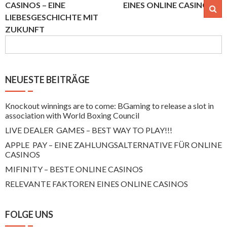
CASINOS – EINE
EINES ONLINE CASINOS
LIEBESGESCHICHTE MIT
ZUKUNFT
NEUESTE BEITRÄGE
Knockout winnings are to come: BGaming to release a slot in
association with World Boxing Council
LIVE DEALER GAMES – BEST WAY TO PLAY!!!
APPLE PAY – EINE ZAHLUNGSALTERNATIVE FÜR ONLINE
CASINOS
MIFINITY – BESTE ONLINE CASINOS
RELEVANTE FAKTOREN EINES ONLINE CASINOS
FOLGE UNS