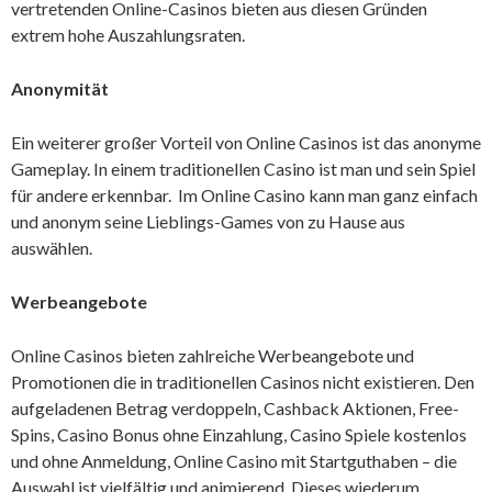
vertretenden Online-Casinos bieten aus diesen Gründen
extrem hohe Auszahlungsraten.
Anonymität
Ein weiterer großer Vorteil von Online Casinos ist das anonyme
Gameplay. In einem traditionellen Casino ist man und sein Spiel
für andere erkennbar. Im Online Casino kann man ganz einfach
und anonym seine Lieblings-Games von zu Hause aus
auswählen.
Werbeangebote
Online Casinos bieten zahlreiche Werbeangebote und
Promotionen die in traditionellen Casinos nicht existieren. Den
aufgeladenen Betrag verdoppeln, Cashback Aktionen, Free-
Spins, Casino Bonus ohne Einzahlung, Casino Spiele kostenlos
und ohne Anmeldung, Online Casino mit Startguthaben – die
Auswahl ist vielfältig und animierend. Dieses wiederum