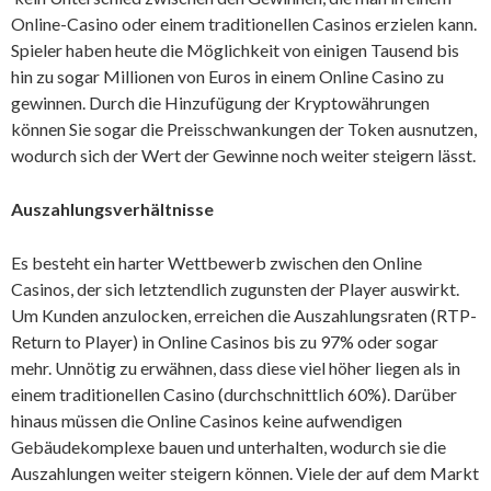
Online-Casino oder einem traditionellen Casinos erzielen kann.
Spieler haben heute die Möglichkeit von einigen Tausend bis
hin zu sogar Millionen von Euros in einem Online Casino zu
gewinnen. Durch die Hinzufügung der Kryptowährungen
können Sie sogar die Preisschwankungen der Token ausnutzen,
wodurch sich der Wert der Gewinne noch weiter steigern lässt.
Auszahlungsverhältnisse
Es besteht ein harter Wettbewerb zwischen den Online
Casinos, der sich letztendlich zugunsten der Player auswirkt.
Um Kunden anzulocken, erreichen die Auszahlungsraten (RTP-
Return to Player) in Online Casinos bis zu 97% oder sogar
mehr. Unnötig zu erwähnen, dass diese viel höher liegen als in
einem traditionellen Casino (durchschnittlich 60%). Darüber
hinaus müssen die Online Casinos keine aufwendigen
Gebäudekomplexe bauen und unterhalten, wodurch sie die
Auszahlungen weiter steigern können. Viele der auf dem Markt